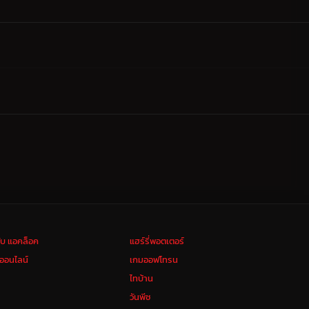
ลับ แอคล็อค
แฮร์รี่พอตเตอร์
งออนไลน์
เกมออฟโทรน
ไทบ้าน
วันพีช