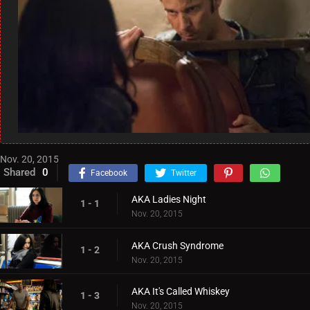
Nov. 20, 2015
Shared
0
Facebook
Twitter
AKA Ladies Night
1 - 1
Nov. 20, 2015
AKA Crush Syndrome
1 - 2
Nov. 20, 2015
AKA It's Called Whiskey
1 - 3
Nov. 20, 2015