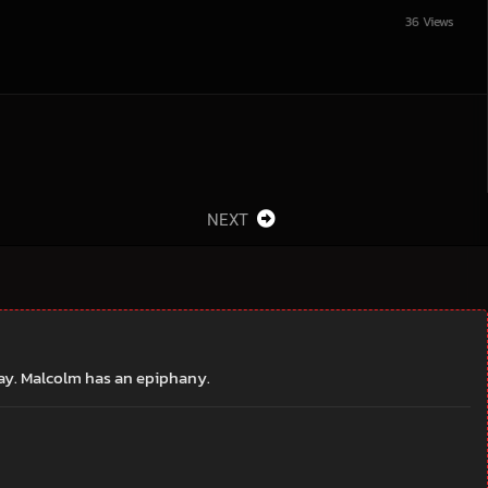
36 Views
NEXT
 way. Malcolm has an epiphany.