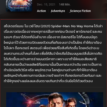
Dec. 15, 2021
148 Min.
Action
Adventure
Science Fiction
ดอกเตอร์สเตรนจ์
สไปเดอร์แมน
สไปเดอร์แมน: โน เวย์ โฮม (2021) Spider-Man: No Way Home ได้เล่า
เรื่องราวต่อเนื่องจากเหตุการณ์ในภาคก่อน ปีเตอร์ พาร์คเกอร์ และคน
รอบๆ ตัวเขาได้ตกที่นั่งลำบาก เนื่องจาก มิสเทอริโอ ได้ทิ้งบอมบ์ชุด
ใหญ่เอาไว้ ด้วยการเปิดเผยตัวตนที่แท้ของเขาว่าเป็นใคร ทำให้เขาต้อง
โร่ไปหา ด็อกเตอร์ สเตรนจ์ เพื่อช่วยแก้ไขสิ่งที่เกิดขึ้น โดยหวังว่าจะบ
ลบความทรงจำคนทั้งโลก เพื่อให้ลืมว่าใครคือไอ้แมงมุมแต่สิ่งไม่คาดคิด
ได้เกิดขึ้นระหว่างการร่ายมนตร์คาถา เพราะเขาทำให้หมอเสียสมาธิ
กลับกลายเป็นว่าผลลัพธ์ที่ออกมานั้นเป็นหายนะกว่าเดิม เพราะเป็นการ
กำเนิดมัลติเวิร์ส หรือ พหุจักรวาล โลกคู่ขนานต่างๆ ที่ทำให้เขาต้อง
เผชิญหน้ากับสถานการณ์และวายร้ายเก่าๆ ที่เคยต่อกรด้วยกันมา และ
ทำให้ทุกอย่างแย่ลงและอันตรายเกินกว่าที่จะรับมือได้ด้วยตัวเอง