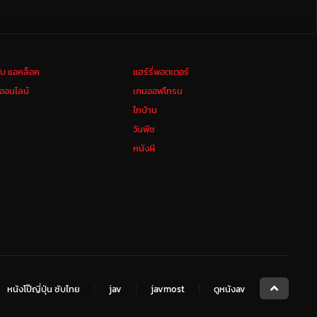
ลับ แอคล็อค
แฮร์รี่พอตเตอร์
งออนไลน์
เกมออฟโทรน
ไทบ้าน
วันพีช
หนังผี
หนังโป๊ญี่ปุ่น ซับไทย
jav
javmost
ดูหนังav