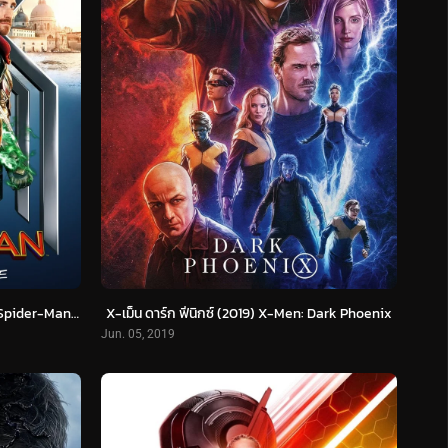
สไปเดอร์-แมน ฟาร์ ฟรอม โฮม (2019) Spider-Man: Far From Home
X-เม็น ดาร์ก ฟีนิกซ์ (2019) X-Men: Dark Phoenix
Jun. 05, 2019