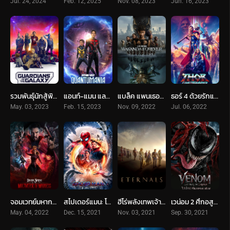
Jul. 24, 2024
Feb. 12, 2025
Nov. 08, 2023
Jun. 16, 2023
รวมพันธุ์นักสู้พิทักษ์จักรวาล 3 (2023) Guardians of the Galaxy Vol. 3
แอนท์-แมน และ เดอะ วอสพ์: ตะลุยมิติควอนตัม (2023) Ant-Man and The Wasp: Quantumania
แบล็ค แพนเธอร์ 2: วาคานด้าจงเจริญ (2022) Black Panther: Wakanda Forever
ธอร์ 4 ด้วยรักและอัสนี (2022) Thor 4: Love and Thunder
May. 03, 2023
Feb. 15, 2023
Nov. 09, 2022
Jul. 06, 2022
จอมเวทย์มหากาฬ ในมัลติเวิร์สมหาภัย (2022) Doctor Strange in the Multiverse of Madness
สไปเดอร์แมน: โน เวย์ โฮม (2021) Spider-Man: No Way Home
ฮีโร่พลังเทพเจ้า (2021) Eternals
เวน่อม 2 ศึกอสูรแดงเดือด (2021) Venom : Let There Be Carnage
May. 04, 2022
Dec. 15, 2021
Nov. 03, 2021
Sep. 30, 2021