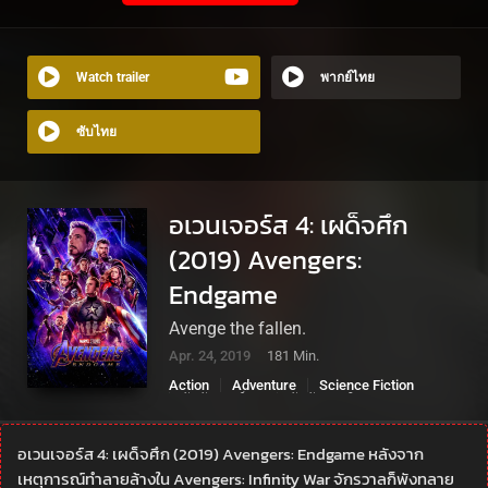
Watch trailer
พากย์ไทย
ซับไทย
อเวนเจอร์ส 4: เผด็จศึก
(2019) Avengers:
Endgame
Avenge the fallen.
Apr. 24, 2019
181 Min.
Action
Adventure
Science Fiction
กัปตัน มาร์เวล
กัปตันอเมริกา
ดอกเตอร์สเตรนจ์
ธอร์
อเวนเจอร์ส
เดอะฮัค
แบล็ค แพนเธอร์
แอนท์-แมน
ไอรอนแมน
อเวนเจอร์ส 4: เผด็จศึก (2019) Avengers: Endgame หลังจาก
เหตุการณ์ทำลายล้างใน Avengers: Infinity War จักรวาลก็พังทลาย