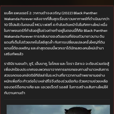
แบล็ค แพนเธอร์
แบล็ค แพนเธอร์ 2: วาคานด้าจงเจริญ (2022) Black Panther:
Wakanda Forever หลังจากที่สิ้นสุดเรื่องราวมหากาพย์ที่ดำเนินมากว่า
10 ปีไปแล้ว ในตอนนี้ MCU เฟสที่ 4 กำลังเดินหน้าไปในทิศทางใหม่ หนึ่ง
ในภาพยนตร์ที่กำลังอยู๋ในช่วงถ่ายทำอยู่ในตอนนี้ก็คือ Black Panther:
Wakanda Forever การกลับมาของดินแดนที่ซ่อนตัวมายาวนาน ดิน
แดนที่เต็มไปด้วยเทคโนโลยีสุดล้ำ กับการเปลี่ยนแปลงครั้งใหญ่ที่ดิน
แดนนี้ต้องเผชิญ และล่าสุดตอนนี้พวกเขาได้นักแสดงคนใหม่เข้ามา
เสริมทัพแล้ว
ราชินีรามอนด้า, ชูรี, เอ็มบาคู, โอโคเย และ โดรา มิลาเจ จะต้องร่วมต่อสู้
เพื่อปกป้องประเทศของพวกเขาจากการแทรกแซงทางอำนาจหลังการ
สวรรคตของกษัตริย์ทีชัลล่าในระหว่างที่ชาววาคานด้าพยายามอย่าง
หนักเพื่อที่จะก้าวต่อไป เหล่าฮีโร่จึงต้องร่วมมือกัน ด้วยความช่วยเหลือ
ของวอร์ด็อกนาเคีย และ เอเวอเร็ตต์ รอสส์ ในการสร้างเส้นทางใหม่ให้
กับวานคานด้า