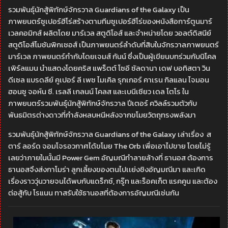
รวมพันธุ์นักสู้พิทักษ์จักรวาล Guardians of the Galaxy เป็น
ภาพยนตร์ซูเปอร์ฮีโร่สร้างตามทีมซูเปอร์ฮีโร่ของหนังสือการ์ตูนมาร์
เวลคอมิกส์ ผลิตโดย มาร์เวล สตูดิโอส์ และจำหน่ายโดย วอลต์ดิสนีย์
สตูดิโอส์โมชันพิกเชอส์ เป็นภาพยนตร์ลำดับที่สิบในจักรวาลภาพยนตร์
มาร์เวล ภาพยนตร์กำกับโดยเจมส์ กันน์ ซึ่งเป็นผู้เขียนบทร่วมกับนิโคล
เพิร์ลแมน นำแสดงโดยคริส แพร็ตต์ โซอี ซัลดานา เดฟ บอทิสตา วิน
ดีเซล แบรดลีย์ คูเปอร์ ลี เพซ ไมเคิล รุกเกอร์ คาเรน กิลแลน ไจมอน
ฮอนซู จอห์น ซี. เรลลี เกลนน์ โคลส และเบนีเซียว เดล โตโร ใน
ภาพยนตร์รวมพันธุ์นักสู้พิทักษ์จักรวาล ปีเตอร์ ควิลล์รวมตัวกับ
พันธมิตรต่างดาวที่กำลังหลบหนีหลังจากขโมยวัตถุทรงพลังมา
รวมพันธุ์นักสู้พิทักษ์จักรวาล Guardians of the Galaxy เล่าเรื่อง ส
ตาร์ ลอร์ด จอมโจรอวกาศได้ขโมย The Orb เพื่อเอาไปขาย โดยไม่รู้
เลยว่าภายในนั้นมี Power Gem อัญมณีทำลายล้างที่ ธานอส ต้องการ
ธานอสจึงส่งกาโมร่า ลูกเลี้ยงของตนไปเเย่งชิงอัญมณีมา และเกิด
เรื่องราววุ่นวายจนได้พบกับแดร็กซ์, กรู๊ท และร็อคเก็ต แรคคูน และต้อง
ต่อสู้กับ โรแนน ทาสรับใช้ธานอสที่ต้องการอัญมณีเช่นกัน