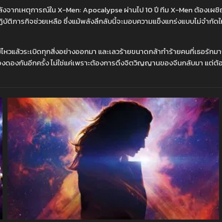
ลังจากเหตุการณ์ใน X-Men: Apocalypse ผ่านไป 10 ปี ทีม X-Men ต้องเผชิญหน้า
บัติภารกิจช่วยเหลือ ซึ่งแม้พลังลึกลับนี้จะมอบความแข็งแกร่งแบบไม่จำกัดใ
ไหวแล้วระเบิดทุกสิ่งอย่างออกมา และเลวร้ายขนาดกล้าทำร้ายคนที่เธอรักมากที
องดองกันอีกครั้ง ไม่ใช่แค่เพราะต้องการดึงจิตวิญญานของจีนกลับมา แต่ต้