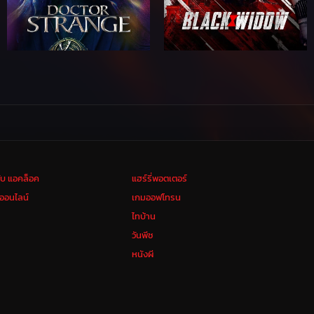
ลับ แอคล็อค
แฮร์รี่พอตเตอร์
งออนไลน์
เกมออฟโทรน
ไทบ้าน
วันพีช
หนังผี