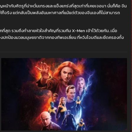
กับศัตรูที่น่าหวั่นเกรงและแข็งแกร่งที่สุดเท่าที่เคยเจอมา นั่นก็คือ จีน
ห้ก็จริง แต่กลับเป็นพลังอันมหาศาลที่แม้แต่ตัวของจีนเองก็ไม่สามารถ
่สุด รวมถึงทำลายหัวใจสำคัญที่รวมทีม X-Men เข้าไว้ด้วยกัน..เมื่อ
องปกป้องมวลมนุษยชาติจากกองทัพเอเลี่ยน ที่หวังโจมตีและยึดครองทั้ง