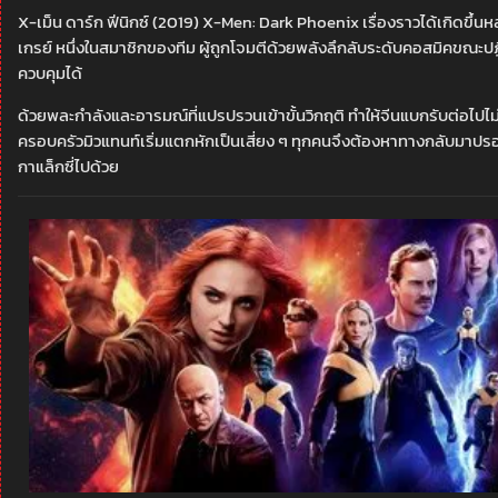
X-เม็น ดาร์ก ฟีนิกซ์ (2019) X-Men: Dark Phoenix เรื่องราวได้เกิดขึ้นห
เกรย์ หนึ่งในสมาชิกของทีม ผู้ถูกโจมตีด้วยพลังลึกลับระดับคอสมิคขณะปฏิ
ควบคุมได้
ด้วยพละกำลังและอารมณ์ที่แปรปรวนเข้าขั้นวิกฤติ ทำให้จีนแบกรับต่อไปไม่
ครอบครัวมิวแทนท์เริ่มแตกหักเป็นเสี่ยง ๆ ทุกคนจึงต้องหาทางกลับมาปร
กาแล็กซี่ไปด้วย