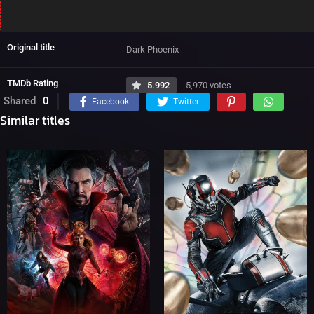
Original title
Dark Phoenix
TMDb Rating
5.992
5,970 votes
Shared
0
Facebook
Twitter
Similar titles