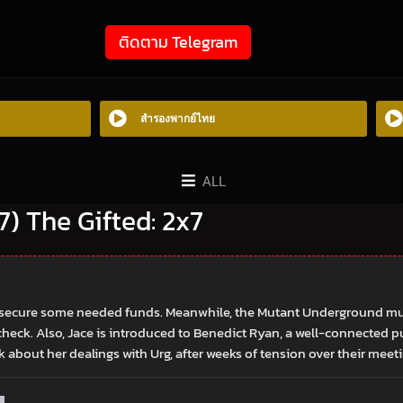
ติดตาม Telegram
สำรองพากย์ไทย
ALL
17) The Gifted: 2x7
e to secure some needed funds. Meanwhile, the Mutant Underground m
check. Also, Jace is introduced to Benedict Ryan, a well-connected pub
 about her dealings with Urg, after weeks of tension over their meeti