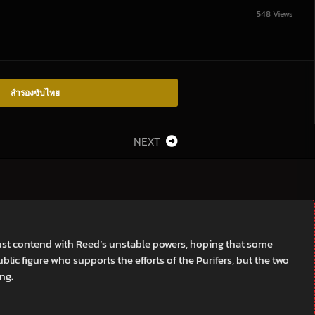
548 Views
สำรองซับไทย
NEXT
ust contend with Reed’s unstable powers, hoping that some
lic figure who supports the efforts of the Purifers, but the two
ng.