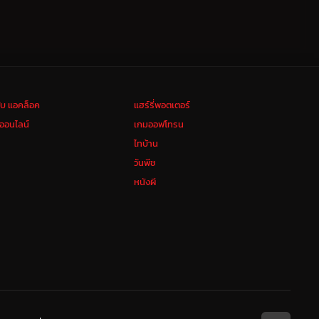
ลับ แอคล็อค
แฮร์รี่พอตเตอร์
งออนไลน์
เกมออฟโทรน
ไทบ้าน
วันพีช
หนังผี