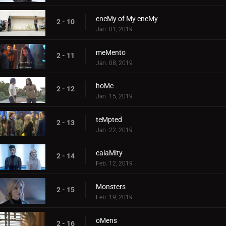
eneMy of My eneMy
2 - 10
Jan. 01, 2019
meMento
2 - 11
Jan. 08, 2019
hoMe
2 - 12
Jan. 15, 2019
teMpted
2 - 13
Jan. 22, 2019
calaMity
2 - 14
Feb. 12, 2019
Monsters
2 - 15
Feb. 19, 2019
oMens
2 - 16