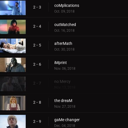
coMplications
2 - 3
Oct. 09, 2018
outMatched
2 - 4
Oct. 16, 2018
afterMath
2 - 5
Oct. 30, 2018
iMprint
2 - 6
Nov. 06, 2018
no Mercy
2 - 7
Nov. 13, 2018
the dreaM
2 - 8
Nov. 27, 2018
gaMe changer
2 - 9
Dec. 04, 2018