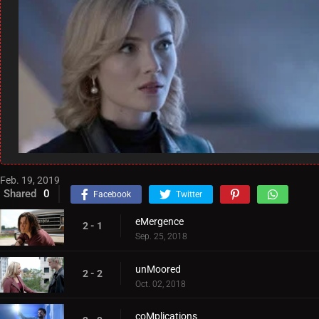
Feb. 19, 2019
Shared
0
Facebook
Twitter
eMergence
2 - 1
Sep. 25, 2018
unMoored
2 - 2
Oct. 02, 2018
coMplications