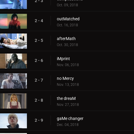
2 - 3
Oct. 09, 2018
outMatched
2 - 4
Oct. 16, 2018
afterMath
2 - 5
Oct. 30, 2018
iMprint
2 - 6
Nov. 06, 2018
no Mercy
2 - 7
Nov. 13, 2018
the dreaM
2 - 8
Nov. 27, 2018
gaMe changer
2 - 9
Dec. 04, 2018