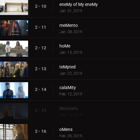
eneMy of My eneMy
2 - 10
Jan. 01, 2019
meMento
2 - 11
Jan. 08, 2019
hoMe
2 - 12
Jan. 15, 2019
teMpted
2 - 13
Jan. 22, 2019
calaMity
2 - 14
Feb. 12, 2019
Monsters
2 - 15
Feb. 19, 2019
oMens
2 - 16
Feb. 26, 2019