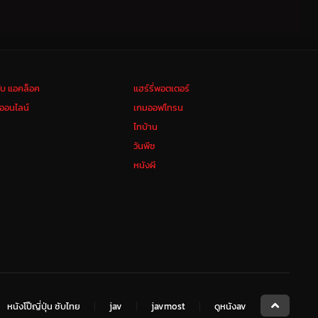
ลับ แอคล็อค
แฮร์รี่พอตเตอร์
งออนไลน์
เกมออฟโทรน
ไทบ้าน
วันพีช
หนังผี
หนังโป๊ญี่ปุ่น ซับไทย
jav
javmost
ดูหนังav