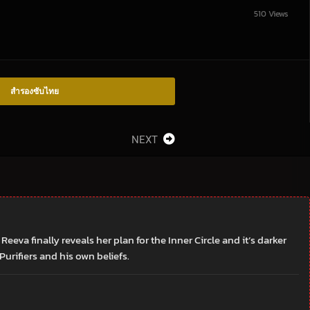
510 Views
สำรองซับไทย
NEXT
va finally reveals her plan for the Inner Circle and it’s darker
rifiers and his own beliefs.