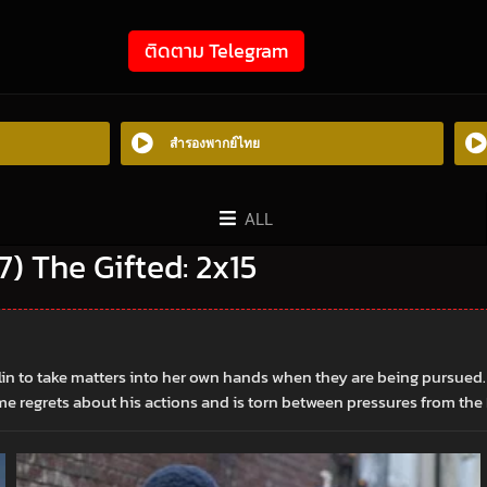
ติดตาม Telegram
สำรองพากย์ไทย
ALL
17) The Gifted: 2x15
in to take matters into her own hands when they are being pursued. Ree
regrets about his actions and is torn between pressures from the Pu