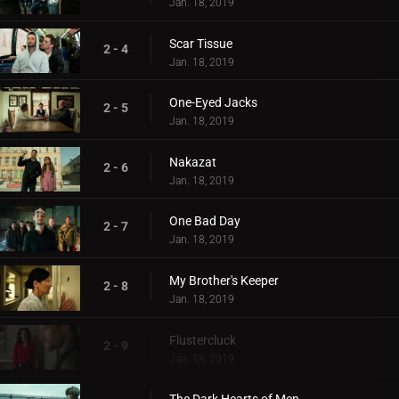
Jan. 18, 2019
Scar Tissue
2 - 4
Jan. 18, 2019
One-Eyed Jacks
2 - 5
Jan. 18, 2019
Nakazat
2 - 6
Jan. 18, 2019
One Bad Day
2 - 7
Jan. 18, 2019
My Brother's Keeper
2 - 8
Jan. 18, 2019
Flustercluck
2 - 9
Jan. 18, 2019