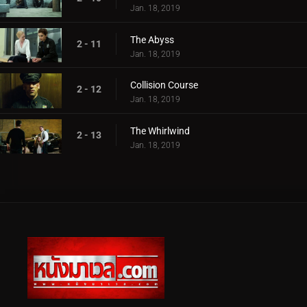
Jan. 18, 2019
The Abyss
2 - 11
Jan. 18, 2019
Collision Course
2 - 12
Jan. 18, 2019
The Whirlwind
2 - 13
Jan. 18, 2019