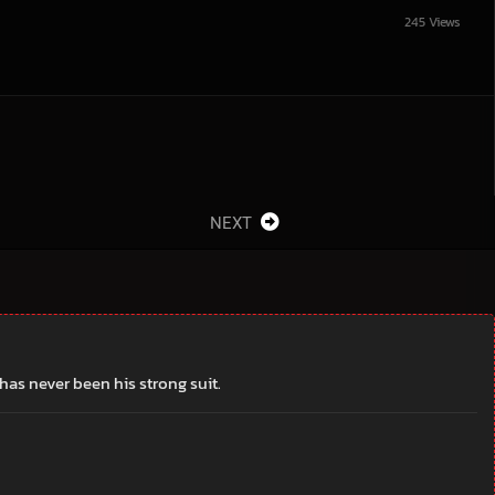
245 Views
NEXT
 has never been his strong suit.