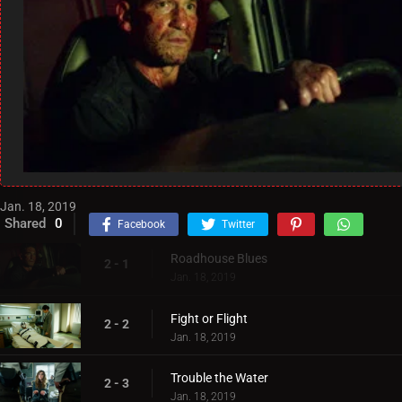
Jan. 18, 2019
Shared
0
Facebook
Twitter
Roadhouse Blues
2 - 1
Jan. 18, 2019
Fight or Flight
2 - 2
Jan. 18, 2019
Trouble the Water
2 - 3
Jan. 18, 2019