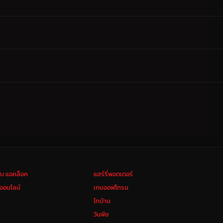
ลับ แอคล็อค
แฮร์รี่พอตเตอร์
งออนไลน์
เกมออฟโทรน
ไทบ้าน
วันพีช