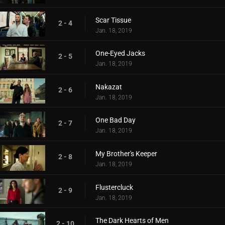
Scar Tissue
2 - 4
Jan. 18, 2019
One-Eyed Jacks
2 - 5
Jan. 18, 2019
Nakazat
2 - 6
Jan. 18, 2019
One Bad Day
2 - 7
Jan. 18, 2019
My Brother's Keeper
2 - 8
Jan. 18, 2019
Flustercluck
2 - 9
Jan. 18, 2019
The Dark Hearts of Men
2 - 10