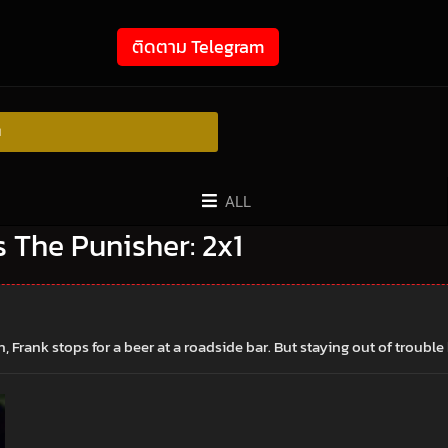
ติดตาม Telegram
ย
ALL
l’s The Punisher: 2x1
 Frank stops for a beer at a roadside bar. But staying out of trouble