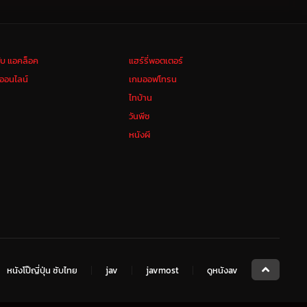
ลับ แอคล็อค
แฮร์รี่พอตเตอร์
งออนไลน์
เกมออฟโทรน
ไทบ้าน
วันพีช
หนังผี
หนังโป๊ญี่ปุ่น ซับไทย
jav
javmost
ดูหนังav