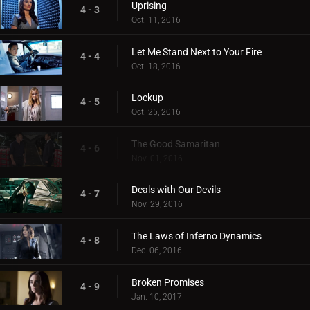
Uprising
4 - 3
Oct. 11, 2016
Let Me Stand Next to Your Fire
4 - 4
Oct. 18, 2016
Lockup
4 - 5
Oct. 25, 2016
The Good Samaritan
4 - 6
Nov. 01, 2016
Deals with Our Devils
4 - 7
Nov. 29, 2016
The Laws of Inferno Dynamics
4 - 8
Dec. 06, 2016
Broken Promises
4 - 9
Jan. 10, 2017