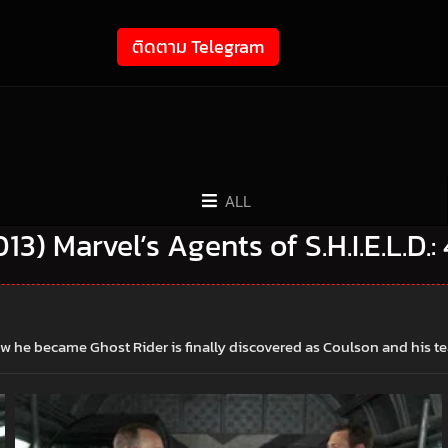
ติดตาม Telegram
ALL
2013) Marvel’s Agents of S.H.I.E.L.D.:
w he became Ghost Rider is finally discovered as Coulson and his tea