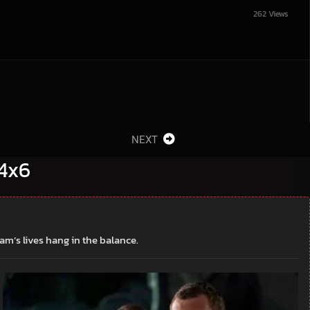
262 Views
NEXT
 4x6
m’s lives hang in the balance.