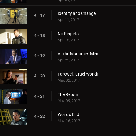
Identity and Change
4 - 17
Apr. 11, 2017
No Regrets
4 - 18
Apr. 18, 2017
All the Madame's Men
4 - 19
Apr. 25, 2017
Farewell, Cruel World!
4 - 20
May. 02, 2017
The Return
4 - 21
May. 09, 2017
World's End
4 - 22
May. 16, 2017