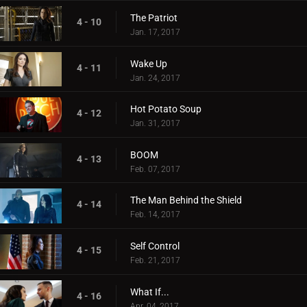
The Patriot
4 - 10
Jan. 17, 2017
Wake Up
4 - 11
Jan. 24, 2017
Hot Potato Soup
4 - 12
Jan. 31, 2017
BOOM
4 - 13
Feb. 07, 2017
The Man Behind the Shield
4 - 14
Feb. 14, 2017
Self Control
4 - 15
Feb. 21, 2017
What If...
4 - 16
Apr. 04, 2017