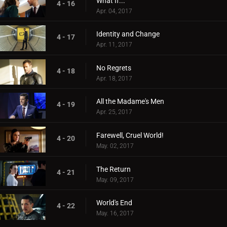
What If...
4 - 16
Apr. 04, 2017
Identity and Change
4 - 17
Apr. 11, 2017
No Regrets
4 - 18
Apr. 18, 2017
All the Madame's Men
4 - 19
Apr. 25, 2017
Farewell, Cruel World!
4 - 20
May. 02, 2017
The Return
4 - 21
May. 09, 2017
World's End
4 - 22
May. 16, 2017