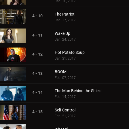
Jan. 10, 2017
The Patriot
4 - 10
Jan. 17, 2017
Wake Up
4 - 11
Jan. 24, 2017
Hot Potato Soup
4 - 12
Jan. 31, 2017
BOOM
4 - 13
Feb. 07, 2017
The Man Behind the Shield
4 - 14
Feb. 14, 2017
Self Control
4 - 15
Feb. 21, 2017