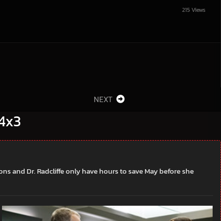
215 Views
NEXT
 4x3
ns and Dr. Radcliffe only have hours to save May before she