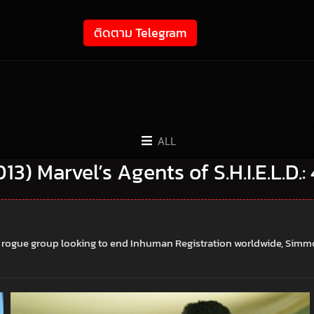
ติดตาม Telegram
ALL
2013) Marvel’s Agents of S.H.I.E.L.D.:
a rogue group looking to end Inhuman Registration worldwide, Simmo