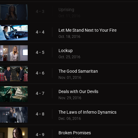
Uprising
4 - 3
Oct. 11, 2016
Let Me Stand Next to Your Fire
4 - 4
Oct. 18, 2016
Lockup
4 - 5
Oct. 25, 2016
The Good Samaritan
4 - 6
Nov. 01, 2016
Deals with Our Devils
4 - 7
Nov. 29, 2016
The Laws of Inferno Dynamics
4 - 8
Dec. 06, 2016
Broken Promises
4 - 9