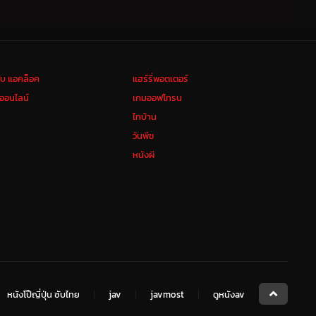
ลับ แอคล็อค
แฮร์รี่พอตเตอร์
งออนไลน์
เกมออฟโทรน
ไทบ้าน
วันพีช
หนังผี
หนังโป๊ญี่ปุ่น ซับไทย
jav
javmost
ดูหนังav