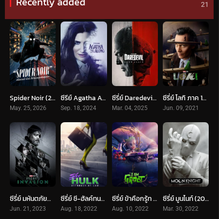
Recently added
21
Spider Noir (2026) สไปเดอร์-นัวร์: ไอ้แมงมุมพันธุ์นรก
ซีรีย์ Agatha All Along (2024)
ซีรี่ย์ Daredevil Born Again (2025)
ซีรี่ย์ โลกิ ภาค 1-2 Loki พากย์ไทย ซับไทย จบ
May. 25, 2026
Sep. 18, 2024
Mar. 04, 2025
Jun. 09, 2021
ซีรี่ย์ มหันตภัยอำพราง (2023) Secret Invasion
ซีรี่ย์ ชี-ฮัลค์ทนายสายลุย (2022) She-Hulk- Attorney-at-Law
ซีรี่ย์ ข้าคือกรู้ท (2022) I Am Groot
ซีรี่ย์ มูนไนท์ (2022) Moon Knight
Jun. 21, 2023
Aug. 18, 2022
Aug. 10, 2022
Mar. 30, 2022