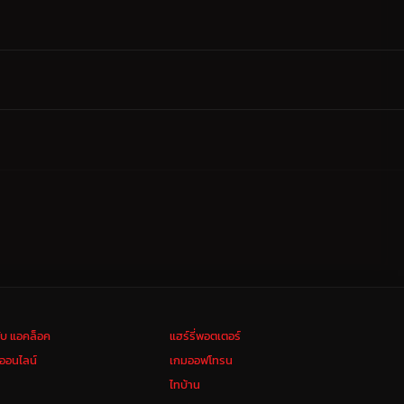
ลับ แอคล็อค
แฮร์รี่พอตเตอร์
งออนไลน์
เกมออฟโทรน
ไทบ้าน