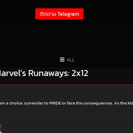
ติดตาม Telegram
ALL
) Marvel’s Runaways: 2x12
em a choice: surrender to PRIDE or face the consequences. As the kid