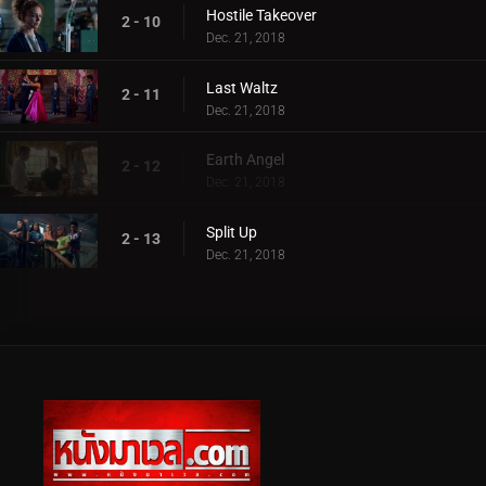
Hostile Takeover
2 - 10
Dec. 21, 2018
Last Waltz
2 - 11
Dec. 21, 2018
Earth Angel
2 - 12
Dec. 21, 2018
Split Up
2 - 13
Dec. 21, 2018