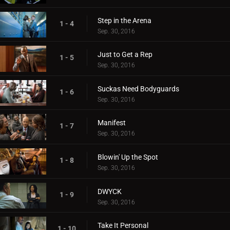
Step in the Arena
1 - 4
Sep. 30, 2016
Just to Get a Rep
1 - 5
Sep. 30, 2016
Suckas Need Bodyguards
1 - 6
Sep. 30, 2016
Manifest
1 - 7
Sep. 30, 2016
Blowin' Up the Spot
1 - 8
Sep. 30, 2016
DWYCK
1 - 9
Sep. 30, 2016
Take It Personal
1 - 10