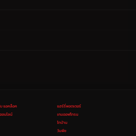
ลับ แอคล็อค
แฮร์รี่พอตเตอร์
งออนไลน์
เกมออฟโทรน
ไทบ้าน
วันพีช