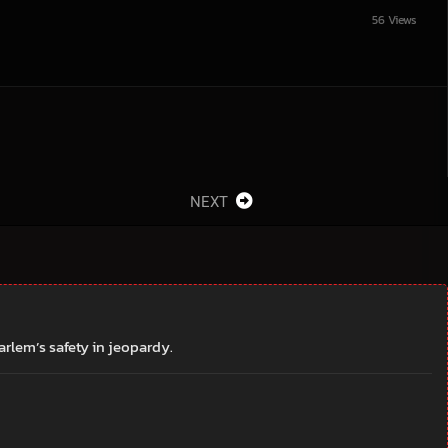
56 Views
NEXT
arlem’s safety in jeopardy.