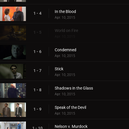
In the Blood
1 - 4
Apr. 10, 2015
World on Fire
1 - 5
Apr. 10, 2015
Condemned
1 - 6
Apr. 10, 2015
Stick
1 - 7
Apr. 10, 2015
Shadows in the Glass
1 - 8
Apr. 10, 2015
Speak of the Devil
1 - 9
Apr. 10, 2015
Nelson v. Murdock
1 - 10