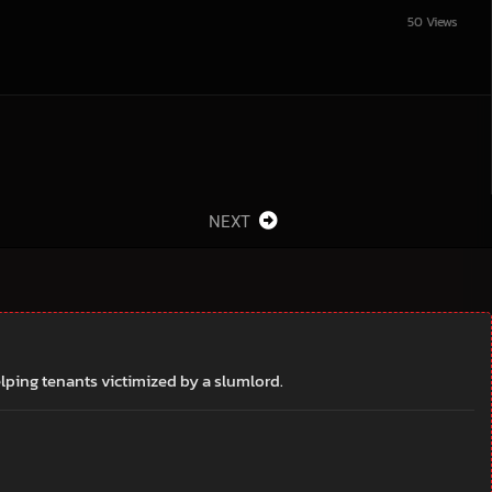
50 Views
NEXT
elping tenants victimized by a slumlord.