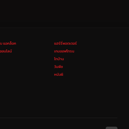
ลับ แอคล็อค
แฮร์รี่พอตเตอร์
งออนไลน์
เกมออฟโทรน
ไทบ้าน
วันพีช
หนังผี