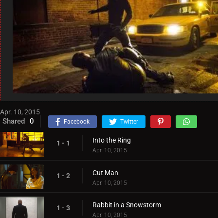
Apr. 10, 2015
Shared
0
Facebook
Twitter
Into the Ring
1 - 1
Apr. 10, 2015
Cut Man
1 - 2
Apr. 10, 2015
Rabbit in a Snowstorm
1 - 3
Apr. 10, 2015