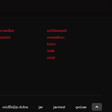
ลับ แอคล็อค
แฮร์รี่พอตเตอร์
งออนไลน์
เกมออฟโทรน
ไทบ้าน
วันพีช
หนังผี
หนังโป๊ญี่ปุ่น ซับไทย
jav
javmost
ดูหนังav