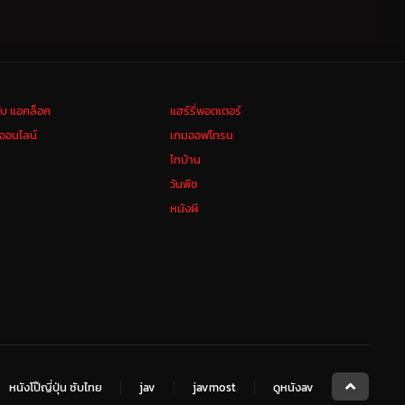
ลับ แอคล็อค
แฮร์รี่พอตเตอร์
งออนไลน์
เกมออฟโทรน
ไทบ้าน
วันพีช
หนังผี
หนังโป๊ญี่ปุ่น ซับไทย
jav
javmost
ดูหนังav