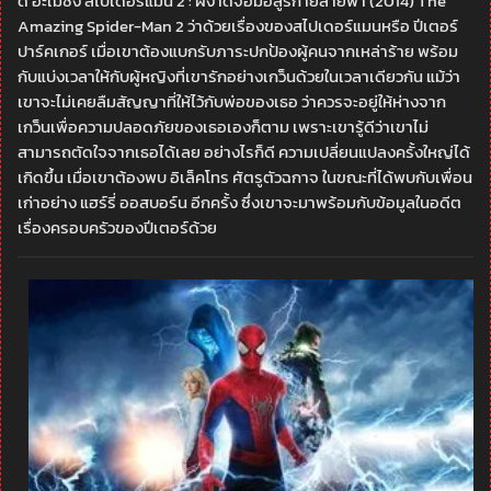
ดิ อะเมซิ่ง สไปเดอร์แมน 2 : ผงาดจอมอสูรกายสายฟ้า (2014) The
Amazing Spider-Man 2 ว่าด้วยเรื่องของสไปเดอร์แมนหรือ ปีเตอร์
ปาร์คเกอร์ เมื่อเขาต้องแบกรับภาระปกป้องผู้คนจากเหล่าร้าย พร้อม
กับแบ่งเวลาให้กับผู้หญิงที่เขารักอย่างเกว็นด้วยในเวลาเดียวกัน แม้ว่า
เขาจะไม่เคยลืมสัญญาที่ให้ไว้กับพ่อของเธอ ว่าควรจะอยู่ให้ห่างจาก
เกว็นเพื่อความปลอดภัยของเธอเองก็ตาม เพราะเขารู้ดีว่าเขาไม่
สามารถตัดใจจากเธอได้เลย อย่างไรก็ดี ความเปลี่ยนแปลงครั้งใหญ่ได้
เกิดขึ้น เมื่อเขาต้องพบ อิเล็คโทร ศัตรูตัวฉกาจ ในขณะที่ได้พบกับเพื่อน
เก่าอย่าง แฮร์รี่ ออสบอร์น อีกครั้ง ซึ่งเขาจะมาพร้อมกับข้อมูลในอดีต
เรื่องครอบครัวของปีเตอร์ด้วย