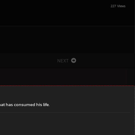
227 Views
NEXT
hat has consumed his life.