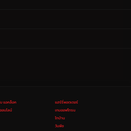
ลับ แอคล็อค
แฮร์รี่พอตเตอร์
งออนไลน์
เกมออฟโทรน
ไทบ้าน
วันพีช