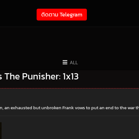
ติดตาม Telegram
ALL
l’s The Punisher: 1x13
in, an exhausted but unbroken Frank vows to put an end to the war t