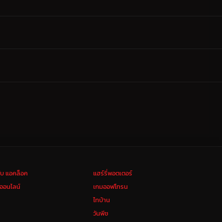
ลับ แอคล็อค
แฮร์รี่พอตเตอร์
งออนไลน์
เกมออฟโทรน
ไทบ้าน
วันพีช