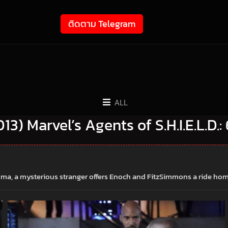
ติดตาม Telegram
ALL
2013) Marvel’s Agents of S.H.I.E.L.D.:
ma, a mysterious stranger offers Enoch and FitzSimmons a ride home w