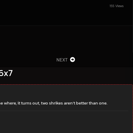
155 Views
NEXT
 6x7
here, it turns out, two shrikes aren’t better than one.