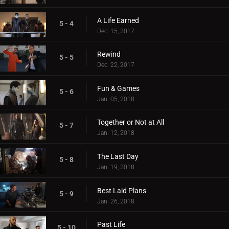
A Life Earned
5 - 4
Dec. 15, 2017
Rewind
5 - 5
Dec. 22, 2017
Fun & Games
5 - 6
Jan. 05, 2018
Together or Not at All
5 - 7
Jan. 12, 2018
The Last Day
5 - 8
Jan. 19, 2018
Best Laid Plans
5 - 9
Jan. 26, 2018
Past Life
5 - 10