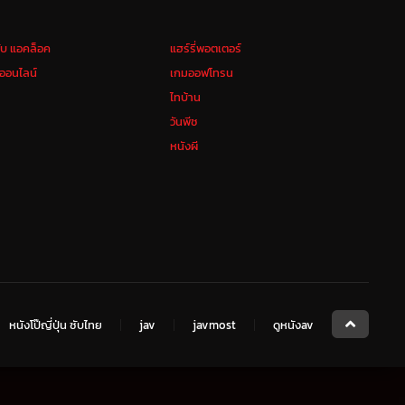
ลับ แอคล็อค
แฮร์รี่พอตเตอร์
งออนไลน์
เกมออฟโทรน
ไทบ้าน
วันพีช
หนังผี
หนังโป๊ญี่ปุ่น ซับไทย
jav
javmost
ดูหนังav