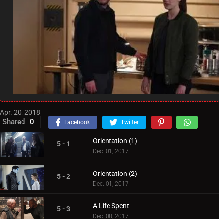
Apr. 20, 2018
Shared
0
Facebook
Twitter
Orientation (1)
5 - 1
Dec. 01, 2017
Orientation (2)
5 - 2
Dec. 01, 2017
A Life Spent
5 - 3
Dec. 08, 2017