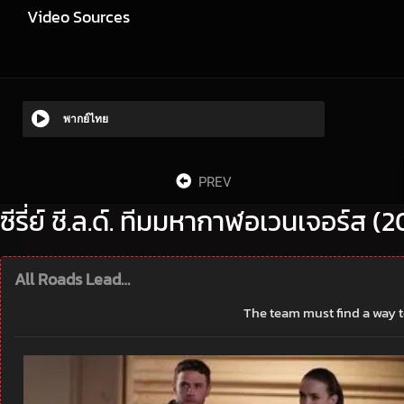
Video Sources
พากย์ไทย
PREV
ซีรี่ย์ ชี.ล.ด์. ทีมมหากาฬอเวนเจอร์ส (
All Roads Lead…
The team must find a way t