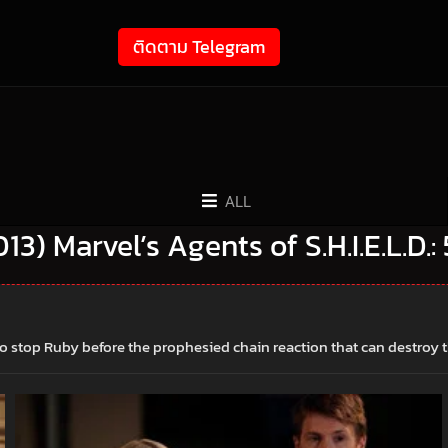
ติดตาม Telegram
ALL
2013) Marvel’s Agents of S.H.I.E.L.D.:
o stop Ruby before the prophesied chain reaction that can destroy th