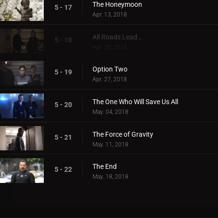
The Honeymoon
5 - 17
Apr. 13, 2018
All Roads Lead…
5 - 18
Apr. 20, 2018
Option Two
5 - 19
Apr. 27, 2018
The One Who Will Save Us All
5 - 20
May. 04, 2018
The Force of Gravity
5 - 21
May. 11, 2018
The End
5 - 22
May. 18, 2018