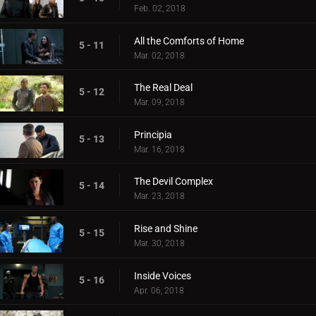
Feb. 02, 2018
All the Comforts of Home
5 - 11
Mar. 02, 2018
The Real Deal
5 - 12
Mar. 09, 2018
Principia
5 - 13
Mar. 16, 2018
The Devil Complex
5 - 14
Mar. 23, 2018
Rise and Shine
5 - 15
Mar. 30, 2018
Inside Voices
5 - 16
Apr. 06, 2018