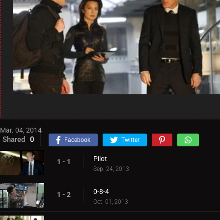
Mar. 04, 2014
Shared
0
Facebook
Twitter
Pilot
1 - 1
Sep. 24, 2013
0-8-4
1 - 2
Oct. 01, 2013