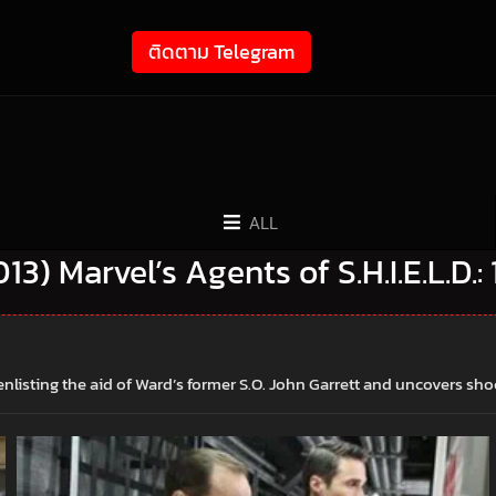
ติดตาม Telegram
ALL
2013) Marvel’s Agents of S.H.I.E.L.D.:
listing the aid of Ward’s former S.O. John Garrett and uncovers shock