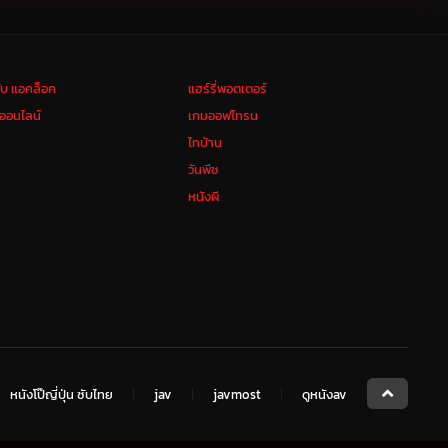
ลับ แอคล็อค
แฮร์รี่พอตเตอร์
งออนไลน์
เกมออฟโทรน
ไทบ้าน
วันพีช
หนังผี
หนังโป๊ญี่ปุ่น ซับไทย
jav
javmost
ดูหนังav