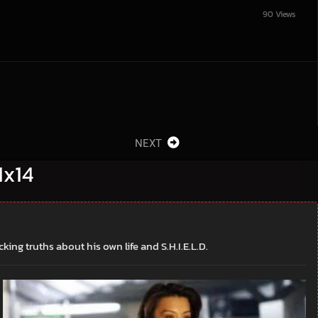
90 Views
NEXT
 1x14
ing truths about his own life and S.H.I.E.L.D.