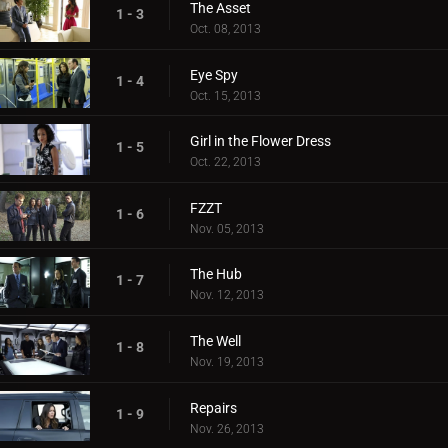
The Asset
1 - 3
Oct. 08, 2013
Eye Spy
1 - 4
Oct. 15, 2013
Girl in the Flower Dress
1 - 5
Oct. 22, 2013
FZZT
1 - 6
Nov. 05, 2013
The Hub
1 - 7
Nov. 12, 2013
The Well
1 - 8
Nov. 19, 2013
Repairs
1 - 9
Nov. 26, 2013