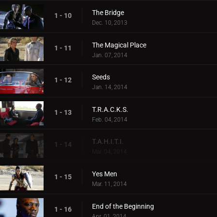
The Bridge
1 - 10
Dec. 10, 2013
The Magical Place
1 - 11
Jan. 07, 2014
Seeds
1 - 12
Jan. 14, 2014
T.R.A.C.K.S.
1 - 13
Feb. 04, 2014
T.A.H.I.T.I.
1 - 14
Mar. 04, 2014
Yes Men
1 - 15
Mar. 11, 2014
End of the Beginning
1 - 16
Apr. 01, 2014