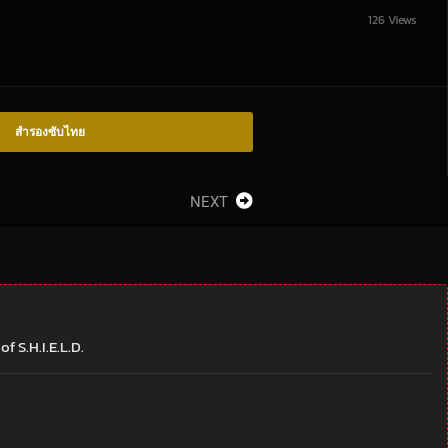
126 Views
สำรองซับไทย
NEXT
 S.H.I.E.L.D.