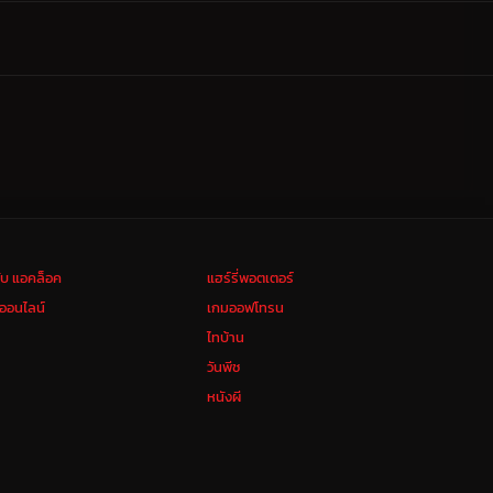
ลับ แอคล็อค
แฮร์รี่พอตเตอร์
งออนไลน์
เกมออฟโทรน
ไทบ้าน
วันพีช
หนังผี