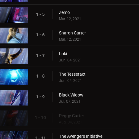
Zemo
1 - 5
Mar. 12, 2021
Sharon Carter
1 - 6
Mar. 12, 2021
Loki
1 - 7
Jun. 04, 2021
The Tesseract
1 - 8
Jun. 04, 2021
Black Widow
1 - 9
Jul. 07, 2021
Peggy Carter
1 - 10
Aug. 04, 2021
The Avengers Initiative
1 - 11