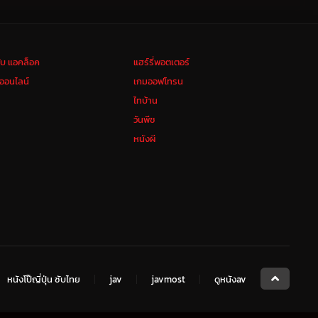
ลับ แอคล็อค
แฮร์รี่พอตเตอร์
งออนไลน์
เกมออฟโทรน
ไทบ้าน
วันพีช
หนังผี
หนังโป๊ญี่ปุ่น ซับไทย
jav
javmost
ดูหนังav