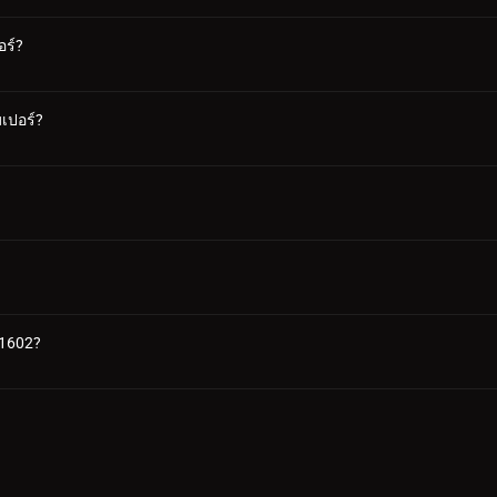
อร์?
มเปอร์?
 1602?