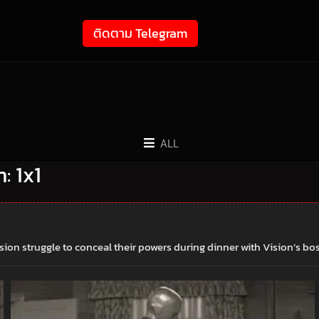
ติดตาม Telegram
ALL
n: 1x1
on struggle to conceal their powers during dinner with Vision’s bos