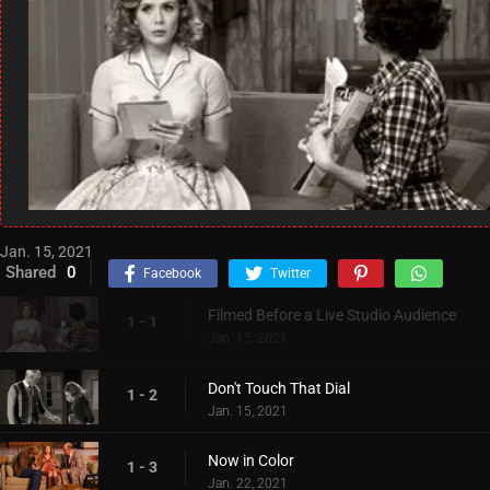
Jan. 15, 2021
Shared
0
Facebook
Twitter
Filmed Before a Live Studio Audience
1 - 1
Jan. 15, 2021
Don't Touch That Dial
1 - 2
Jan. 15, 2021
Now in Color
1 - 3
Jan. 22, 2021