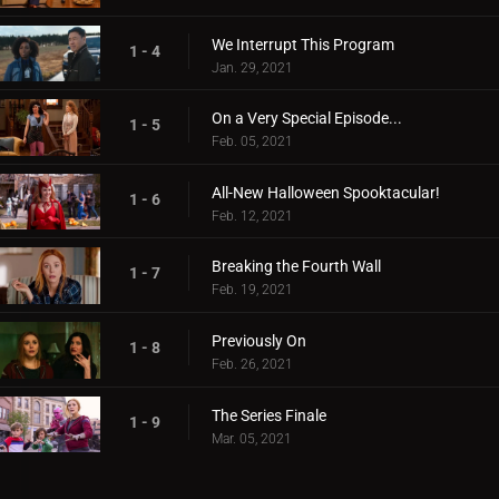
We Interrupt This Program
1 - 4
Jan. 29, 2021
On a Very Special Episode...
1 - 5
Feb. 05, 2021
All-New Halloween Spooktacular!
1 - 6
Feb. 12, 2021
Breaking the Fourth Wall
1 - 7
Feb. 19, 2021
Previously On
1 - 8
Feb. 26, 2021
The Series Finale
1 - 9
Mar. 05, 2021