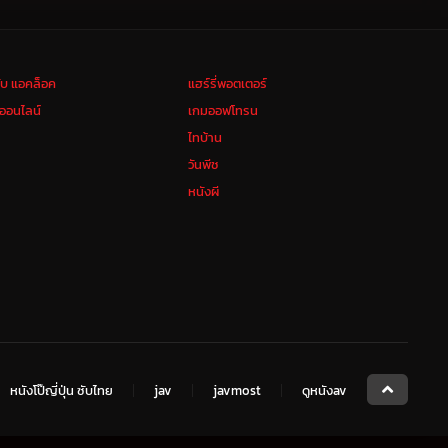
ลับ แอคล็อค
แฮร์รี่พอตเตอร์
งออนไลน์
เกมออฟโทรน
ไทบ้าน
วันพีช
หนังผี
หนังโป๊ญี่ปุ่น ซับไทย
jav
javmost
ดูหนังav