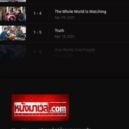
The Whole World Is Watching
1 - 4
Apr. 09, 2021
Truth
1 - 5
Apr. 16, 2021
One World, One People
1 - 6
Apr. 23, 2021