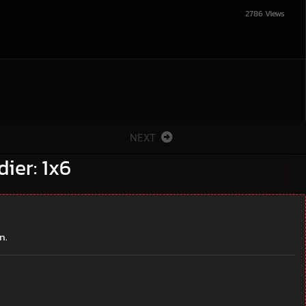
2786 Views
NEXT
dier: 1x6
n.