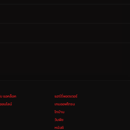
ลับ แอคล็อค
แฮร์รี่พอตเตอร์
งออนไลน์
เกมออฟโทรน
ไทบ้าน
วันพีช
หนังผี