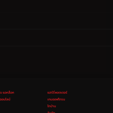
ลับ แอคล็อค
แฮร์รี่พอตเตอร์
งออนไลน์
เกมออฟโทรน
ไทบ้าน
วันพีช