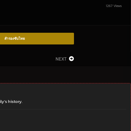
1267 Views
สำรองซับไทย
NEXT
y’s history.