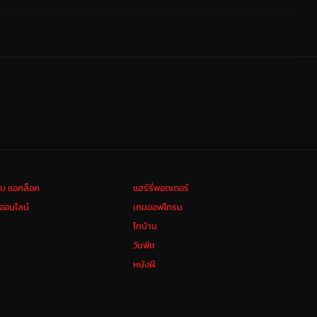
ลับ แอคล็อค
แฮร์รี่พอตเตอร์
งออนไลน์
เกมออฟโทรน
ไทบ้าน
วันพีช
หนังผี