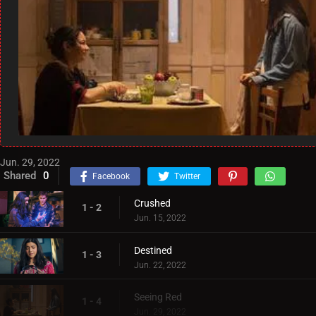
Jun. 29, 2022
Shared
0
Facebook
Twitter
Crushed
1 - 2
Jun. 15, 2022
Destined
1 - 3
Jun. 22, 2022
Seeing Red
1 - 4
Jun. 29, 2022