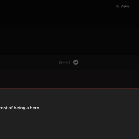
16 Views
NEXT
cost of being a hero.