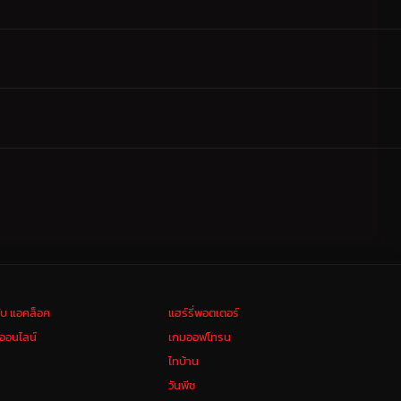
ลับ แอคล็อค
แฮร์รี่พอตเตอร์
งออนไลน์
เกมออฟโทรน
ไทบ้าน
วันพีช