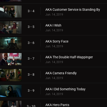
AKA Customer Service is Standing By
3 - 4
Jun. 14, 2019
AKA I Wish
3 - 5
Jun. 14, 2019
AKA Sorry Face
3 - 6
Jun. 14, 2019
AKA The Double Half-Wappinger
3 - 7
Jun. 14, 2019
AKA Camera Friendly
3 - 8
Jun. 14, 2019
AKA I Did Something Today
3 - 9
Jun. 14, 2019
AKA Hero Pants
3 - 10