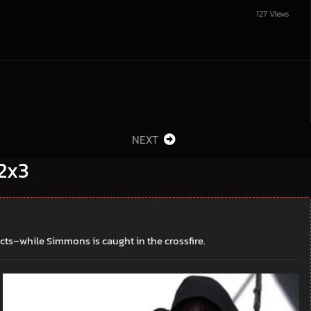
127 Views
NEXT
 2x3
cts–while Simmons is caught in the crossfire.