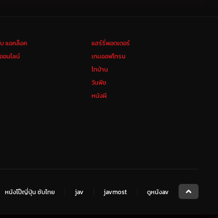
ลับ แอคล็อค
แฮร์รี่พอตเตอร์
งออนไลน์
เกมออฟโทรน
ไทบ้าน
วันพีช
หนังผี
หนังโป๊ญี่ปุ่น ซับไทย
jav
javmost
ดูหนังav