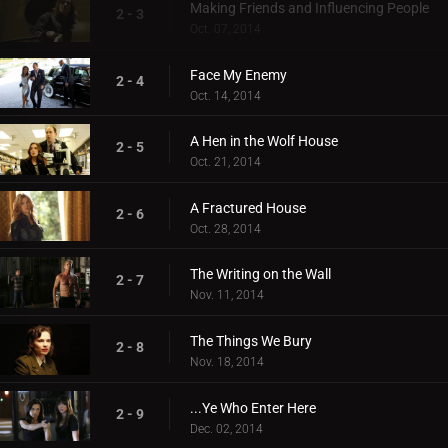
Making Friends and Influencing People
2 - 3
Oct. 07, 2014
Face My Enemy
2 - 4
Oct. 14, 2014
A Hen in the Wolf House
2 - 5
Oct. 21, 2014
A Fractured House
2 - 6
Oct. 28, 2014
The Writing on the Wall
2 - 7
Nov. 11, 2014
The Things We Bury
2 - 8
Nov. 18, 2014
...Ye Who Enter Here
2 - 9
Dec. 02, 2014