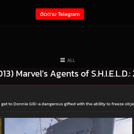
ติดตาม Telegram
ALL
2013) Marvel’s Agents of S.H.I.E.L.D.:
et to Donnie Gill–a dangerous gifted with the ability to freeze obje