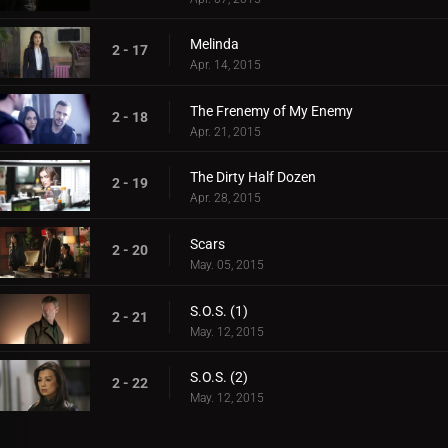
Melinda
2 - 17
Apr. 14, 2015
The Frenemy of My Enemy
2 - 18
Apr. 21, 2015
The Dirty Half Dozen
2 - 19
Apr. 28, 2015
Scars
2 - 20
May. 05, 2015
S.O.S. (1)
2 - 21
May. 12, 2015
S.O.S. (2)
2 - 22
May. 12, 2015