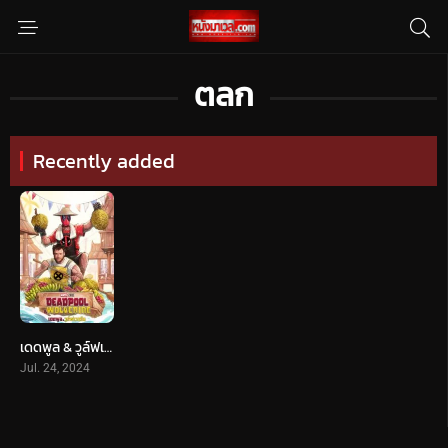
ตลก
Recently added
เดดพูล & วูล์ฟเวอรีน (2024) Deadpool & Wolverine
Jul. 24, 2024