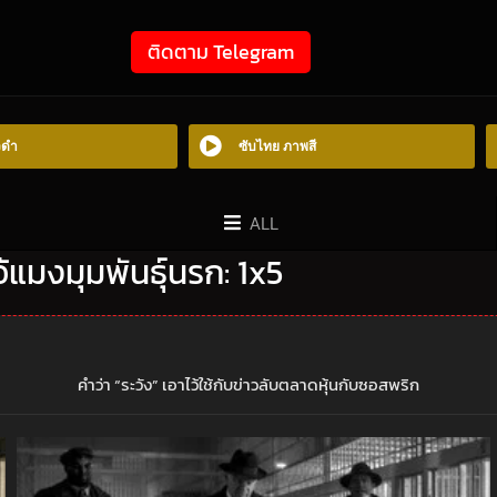
ติดตาม Telegram
วดำ
ซับไทย ภาพสี
ALL
อ้แมงมุมพันธุ์นรก: 1x5
คำว่า “ระวัง” เอาไว้ใช้กับข่าวลับตลาดหุ้นกับซอสพริก