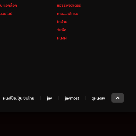
ลับ แอคล็อค
แฮร์รี่พอตเตอร์
งออนไลน์
เกมออฟโทรน
ไทบ้าน
วันพีช
หนังผี
หนังโป๊ญี่ปุ่น ซับไทย
jav
javmost
ดูหนังav